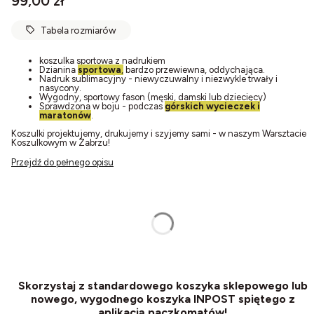
99,00 zł
Tabela rozmiarów
koszulka sportowa z nadrukiem
Dzianina
sportowa
,
bardzo przewiewna, oddychająca.
Nadruk sublimacyjny - niewyczuwalny i niezwykle trwały i
nasycony.
Wygodny, sportowy fason (męski, damski lub dziecięcy)
Sprawdzona w boju - podczas
górskich wycieczek i
maratonów
.
Koszulki projektujemy, drukujemy i szyjemy sami - w naszym Warsztacie
Koszulkowym w Zabrzu!
Przejdź do pełnego opisu
Wybierz:
zaznacz jeden
*
Rozmiar
Wybierz
Skorzystaj z standardowego koszyka sklepowego lub
nowego, wygodnego koszyka INPOST spiętego z
aplikacją paczkomatów!