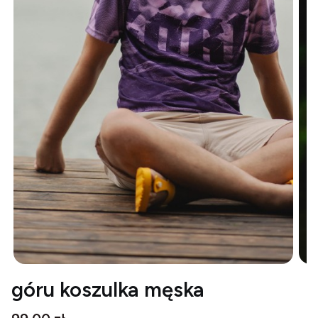
góru koszulka męska
Cena