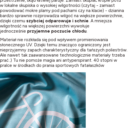
przestrzenie, skąd łatwiej paruje. Zamiast skupiać krople potu
w lokalne skupiska o wysokiej wilgotności (czytaj - zamiast
powodować mokre plamy pod pachami czy na klacie) - dzianina
bardzo sprawnie rozprowadza wilgoć na większe powierzchnie,
dzięki czemu
szybciej odparowuje i schnie
. A mniejsza
wilgotność na większej powierzchni wywołuje
jednocześnie
przyjemne poczucie chłodu
.
Materiał nie rozkłada się pod wpływem promieniowania
słonecznego UV. Dzięki temu znacząco ograniczony jest
nieprzyjemny zapach charakterystyczny dla tańszych poliestrów.
Ale nawet tak zaawansowane technologicznie materiały trzeba
prać ;) Tu nie pomoże magia ani antyperspirant. 40 stopni w
pralce w środkach do prania sportowych fatałaszków