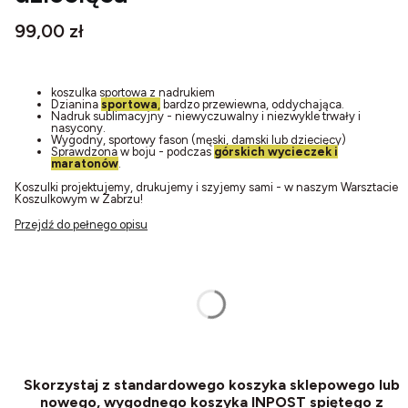
Cena
99,00 zł
koszulka sportowa z nadrukiem
Dzianina
sportowa
,
bardzo przewiewna, oddychająca.
Nadruk sublimacyjny - niewyczuwalny i niezwykle trwały i
nasycony.
Wygodny, sportowy fason (męski, damski lub dziecięcy)
Sprawdzona w boju - podczas
górskich wycieczek i
maratonów
.
Koszulki projektujemy, drukujemy i szyjemy sami - w naszym Warsztacie
Koszulkowym w Zabrzu!
Przejdź do pełnego opisu
Wybierz:
zaznacz jeden
*
Rozmiar
Wybierz
Skorzystaj z standardowego koszyka sklepowego lub
nowego, wygodnego koszyka INPOST spiętego z